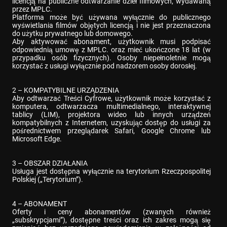
licencją na publiczne odtwarzanie dzieł filmowych, wydawaną 
przez MPLC.

Platforma może być używana wyłącznie do publicznego 
wyświetlania filmów objętych licencją i nie jest przeznaczona 
do użytku prywatnego lub domowego.

Aby aktywować abonament, użytkownik musi podpisać 
odpowiednią umowę z MPLC. oraz mieć ukończone 18 lat (w 
przypadku osób fizycznych). Osoby niepełnoletnie mogą 
korzystać z usługi wyłącznie pod nadzorem osoby dorosłej.
2 – KOMPATYBILNE URZĄDZENIA

Aby odtwarzać Treści Cyfrowe, użytkownik może korzystać z 
komputera, odtwarzacza multimedialnego, interaktywnej 
tablicy (LIM), projektora wideo lub innych urządzeń 
kompatybilnych z Internetem, uzyskując dostęp do usługi za 
pośrednictwem przeglądarek Safari, Google Chrome lub 
Microsoft Edge.
3 – OBSZAR DZIAŁANIA

Usługa jest dostępna wyłącznie na terytorium Rzeczpospolitej 
Polskiej („Terytorium”).
4 – ABONAMENT

Oferty i ceny abonamentów (zwanych również 
„subskrypcjami”), dostępne treści oraz ich zakres mogą się 