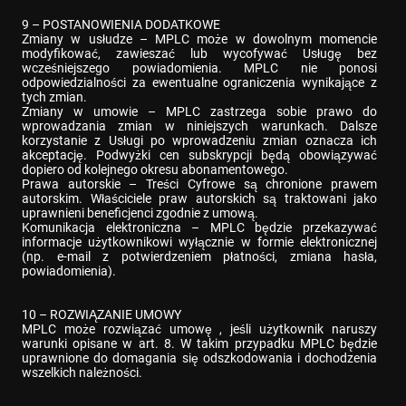
9 – POSTANOWIENIA DODATKOWE

Zmiany w usłudze – MPLC może w dowolnym momencie 
modyfikować, zawieszać lub wycofywać Usługę bez 
wcześniejszego powiadomienia. MPLC nie ponosi 
odpowiedzialności za ewentualne ograniczenia wynikające z 
tych zmian.

Zmiany w umowie – MPLC zastrzega sobie prawo do 
wprowadzania zmian w niniejszych warunkach. Dalsze 
korzystanie z Usługi po wprowadzeniu zmian oznacza ich 
akceptację. Podwyżki cen subskrypcji będą obowiązywać 
dopiero od kolejnego okresu abonamentowego.

Prawa autorskie – Treści Cyfrowe są chronione prawem 
autorskim. Właściciele praw autorskich są traktowani jako 
uprawnieni beneficjenci zgodnie z umową.

Komunikacja elektroniczna – MPLC będzie przekazywać 
informacje użytkownikowi wyłącznie w formie elektronicznej 
(np. e-mail z potwierdzeniem płatności, zmiana hasła, 
powiadomienia).
10 – ROZWIĄZANIE UMOWY

MPLC może rozwiązać umowę , jeśli użytkownik naruszy 
warunki opisane w art. 8. W takim przypadku MPLC będzie 
uprawnione do domagania się odszkodowania i dochodzenia 
wszelkich należności.