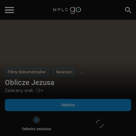
Odtwórz
Odtwórz zwiastun
Filmy dokumentalne
Nowości
Biografie i prawdziwe histor
Oblicze Jezusa
Zalecany wiek: 12+
Odtwórz
Odtwórz zwiastun