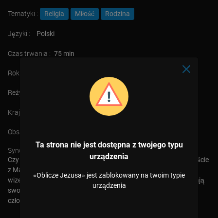
Tematyki :
Religia
Miłość
Rodzina
Języki :
Polski
Czas trwania :
75 min
Rok :
2023
Reżyser :
Jarosław Rędziak
Kraj :
Polska
Obsada :
Marcin Kwasny
Paul Bettany
Zbigniew Nowakowski
Ta strona nie jest dostępna z twojego typu
Synopsis :
urządzenia
Czy możemy zobaczyć twarz niewidzialnego Boga? Czy na chuście
z Manoppello i Całunie Turyńskim Zbawiciel zostawił nam swój
«Oblicze Jezusa» jest zablokowany na twoim typie
wizerunek? … Widzimy ludzi, którzy dla Oblicza Jezusa odmieniają
urządzenia
swoje życie, dokonują wielkich dzieł i z pokorą służą drugiemu
człowiekowi.