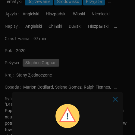
Tematyki :
Dojrzewanie
Środowisko
Przyjaźń
Zwierzęta
Języki :
Angielski
Hiszpański
Włoski
Niemiecki
Napisy : :
Angielski
Chiński
Duński
Hiszpański
Niemiecki
Czas trwania :
97 min
Rok :
2020
Reżyser :
Stephen Gaghan
Kraj :
Stany Zjednoczone
Obsada :
Marion Cotillard
Selena Gomez
Ralph Fiennes
Craig Robin
Synopsis :
"Dr Dolittle odwrócił się od świata ludzi po śmierci swojej żony.
Popada w samotność, żyjąc w towarzystwie zwierząt, z którymi
nauczył się rozmawiać. Jednak gdy sama królowa Wiktoria
potrzebuje jego pomocy, dobry doktor ponownie rusza do akcji. W
towarzystwie jednonożnej kaczki, chorego misia polarnego,