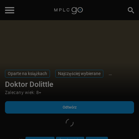
Odtwórz
Oparte na książkach
Najczęściej wybierane
Dla najmłodsz
Doktor Dolittle
Zalecany wiek: 8+
Odtwórz