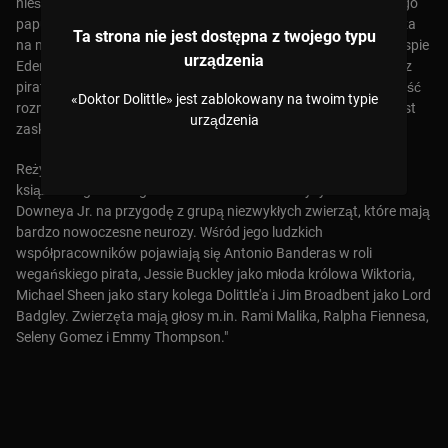
nieśmiałej gorylicy, żyrafy, którą nikt nie zdołał uwięzić, pyskatego
papugi, rewolucyjnego lisa i młodego miłośnika zwierząt wyrusza
Ta strona nie jest dostępna z twojego typu
na morza świata w poszukiwaniu cudownego lekarstwa na Wyspie
urządzenia
Eden Tree. Po drodze on i jego przyjaciele będą musieli walczyć z
piratami, mściwym tygrysem i pradawnym smokiem. Umiejętność
«Doktor Dolittle» jest zablokowany na twoim typie
rozmawiania ze zwierzętami zawsze jest pomocna. Czasami jest
urządzenia
zaskakująco, gdy odpowiadają.
Reżyser Stephen Gaghan powraca do magicznego uniwersum
książek Hugh Loftinga o ""Doktorze Dolittle"" i wysyła Roberta
Downeya Jr. na przygodę z grupą niezwykłych zwierząt, które mają
bardzo nowoczesne neurozy. Wśród jego ludzkich
współpracowników pojawiają się Antonio Banderas w roli
wegańskiego pirata, Jessie Buckley jako młoda królowa Wiktoria,
Michael Sheen jako stary kolega Dolittle'a i Jim Broadbent jako Lord
Badgley. Zwierzęta mają głosy m.in. Rami Malika, Ralpha Fiennesa,
Seleny Gomez i Emmy Thompson."