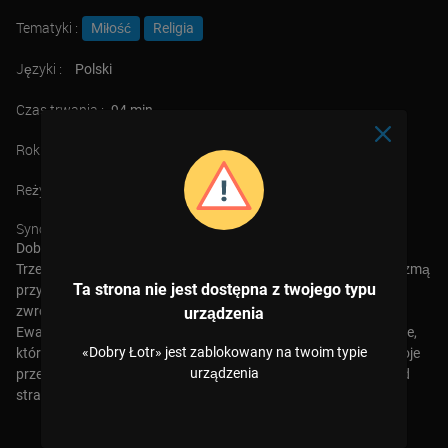
Tematyki :
Miłość
Religia
Języki :
Polski
Czas trwania :
94 min
Rok :
2020
Reżyser :
Lucas Miles
Synopsis :
Dobry Łotr to epicka opowieść, która rozpoczyna się podróżą
Trzech Mędrców i ich przypadkowym spotkaniem z młodym Dyzmą
Ta strona nie jest dostępna z twojego typu
przy betlejemskim żłóbku. W swoim pełnym dramatycznych
zwrotów życiu młodzieniec napotka Jezusa i inne znane z kart
urządzenia
Ewangelii postacie, w tym drugiego łotra. Razem z nim, w drodze,
«Dobry Łotr» jest zablokowany na twoim typie
która niechybnie zmierza na Golgotę, spróbują prześcignąć swoje
urządzenia
przeznaczenie. Wkrótce przekonają się, że nie ma ucieczki przed
strasznym końcem. Ale czy rzeczywiście dla obu strasznym?