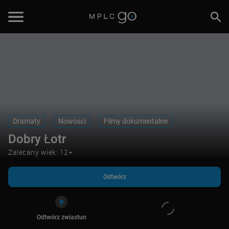
Odtwórz
Odtwórz zwiastun
Dramaty
Nowości
Filmy dokumentalne
Dobry Łotr
Zalecany wiek: 12+
Odtwórz
Odtwórz zwiastun