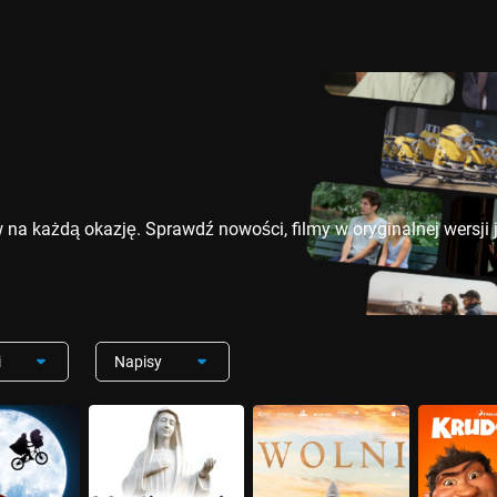
na każdą okazję. Sprawdź nowości, filmy w oryginalnej wersji j
i
Napisy