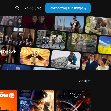
Zaloguj się
Rozpocznij subskrypcję
ęzykowej i wiele więcej.
Sortuj