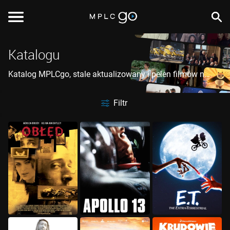
Katalogu
Katalog MPLCgo, stale aktualizowany i pełen filmów na
każdą okazję. Sprawdź nowości, filmy w oryginalnej
wersji językowej i wiele więcej.
Filtr