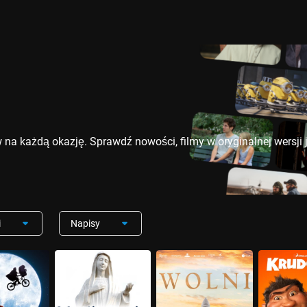
na każdą okazję. Sprawdź nowości, filmy w oryginalnej wersji j
i
Napisy