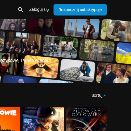
Zaloguj się
Rozpocznij subskrypcję
ęzykowej i wiele więcej.
Sortuj